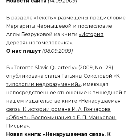
Новости сайта
(14.09.2009)
В разделе
«Тексты»
размещены
предисловие
Маргариты Чернышёвой и
послесловие
Аллы Безруковой из книги
«История
деревянного человечка»
.
О нас пишут
(08.09.2009)
В «Toronto Slavic Quarterly» (2009, No. 29)
опубликована статья Татьяны Соколовой
«К
типологии недоразумений»
, имеющая
непосредственное отношение к вышедшей в
нашем издательстве книге
«Ненарушаемая
связь. К истории романа И. А. Гончарова
«Обрыв». Воспоминания о Е. П. Майковой.
Письма»
.
Новая книга: «Ненарушаемая связь. К