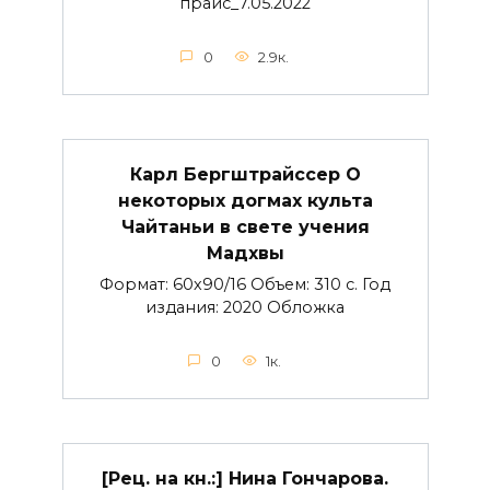
прайс_7.05.2022
0
2.9к.
Карл Бергштрайссер О
некоторых догмах культа
Чайтаньи в свете учения
Мадхвы
Формат: 60х90/16 Объем: 310 с. Год
издания: 2020 Обложка
0
1к.
[Рец. на кн.:] Нина Гончарова.