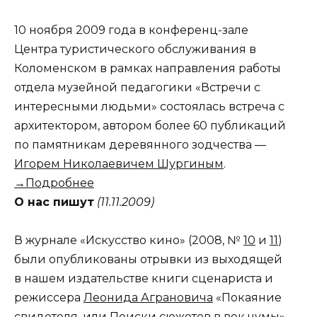
10 ноября 2009 года в конференц-зале
Центра туристического обслуживания в
Коломенском в рамках направления работы
отдела музейной педагогики «Встречи с
интересными людьми» состоялась встреча с
архитектором, автором более 60 публикаций
по памятникам деревянного зодчества —
Игорем Николаевичем Шургиным
.
→Подробнее
О нас пишут
(11.11.2009)
В журнале «Искусство кино» (2008, №
10
и
11
)
были опубликованы отрывки из выходящей
в нашем издательстве книги сценариста и
режиссера
Леонида Аграновича
«Покаяние
свидетеля, или Поиски сюжетов в век чумы».