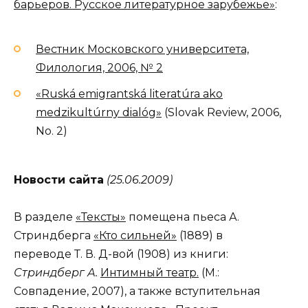
барьеров. Русское литературное зарубежье»
:
Вестник Московского университета,
Филология, 2006, № 2
«Ruská emigrantská literatúra ako
medzikultúrny dialóg»
(Slovak Review, 2006,
No. 2)
Новости сайта
(25.06.2009)
В разделе
«Тексты»
помещена пьеса А.
Стриндберга
«Кто сильней»
(1889) в
переводе Т. В. Д-вой (1908) из книги:
Стриндберг А.
Интимный театр.
(М.:
Совпадение, 2007), а также вступительная