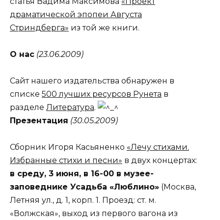
статья Вадима Максимова
«Проект
драматической эпопеи Августа
Стриндберга»
из той же книги.
О нас
(23.06.2009)
Сайт нашего издательства обнаружен в
списке
500 лучших ресурсов Рунета
в
разделе
Литература
.
Презентация
(30.05.2009)
Сборник Игоря Касьяненко
«Лечу стихами.
Избранные стихи и песни»
в двух концертах:
в среду, 3 июня, в 16-00 в музее-
заповеднике Усадьба «Люблино»
(Москва,
Летняя ул., д. 1, корп. 1. Проезд: ст. м.
«Волжская», выход из первого вагона из