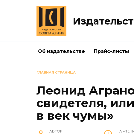
Перейти
к
содержанию
Издательст
Об издательстве
Прайс-листы
ГЛАВНАЯ СТРАНИЦА
Леонид Аграно
свидетеля, ил
в век чумы»
АВТОР
НА ЧТЕН