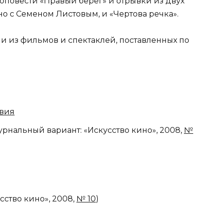
оповести «Правый берег» и отрывки из двух
но с Семеном Листовым, и «Чертова речка».
 из фильмов и спектаклей, поставленных по
твия
урнальный вариант: «Искусство кино», 2008,
№
и
сство кино», 2008,
№ 10
)