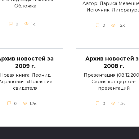
Автор: Лариса Мезенц
Обложка
Источник: Литература
0
1к.
0
1.2к.
Архив новостей за
Архив новостей з
2009 г.
2008 г.
Новая книга: Леонид
Презентация (08.12.200
Агранович. «Покаяние
Серия концертов-
свидетеля
презентаций
0
1.7к.
0
1.5к.