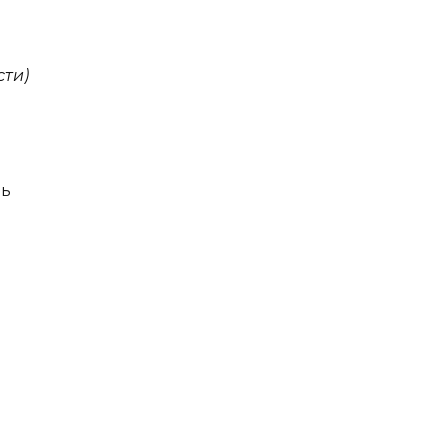
сти)
ль