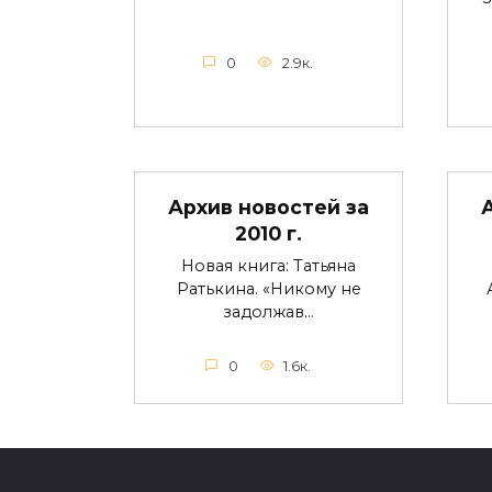
0
2.9к.
Архив новостей за
2010 г.
Новая книга: Татьяна
Ратькина. «Никому не
задолжав…
0
1.6к.