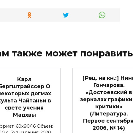
ам также может понравить
[Рец. на кн.:] Нин
Карл
Гончарова.
Бергштрайссер О
«Достоевский в
некоторых догмах
зеркалах графики
культа Чайтаньи в
критики»
свете учения
(Литература.
Мадхвы
Первое сентября
ормат: 60х90/16 Объем:
2006, № 14)
10 с. Год издания: 2020