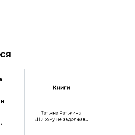
ся
а
Книги
 и
Татьяна Ратькина.
«Никому не задолжав…
,