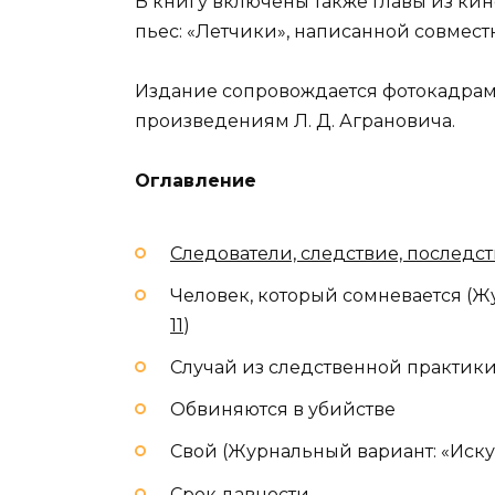
В книгу включены также главы из кин
пьес: «Летчики», написанной совмест
Издание сопровождается фотокадрами
произведениям Л. Д. Аграновича.
Оглавление
Следователи, следствие, последс
Человек, который сомневается (Ж
11
)
Случай из следственной практик
Обвиняются в убийстве
Свой (Журнальный вариант: «Иску
Срок давности