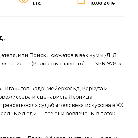
1.1к.
18.08.2014
Д.
теля, или Поиски сюжетов в век чумы /Л. Д.
51 с. : ил. — (Варианты главного). — ISBN 978-5-
 книга
«Стоп-кадр: Мейерхольд, Воркута и
норежиссера и сценариста Леонида
о превратностях судьбы человека искусства в XX
и родные люди — все они вовлечены в поток