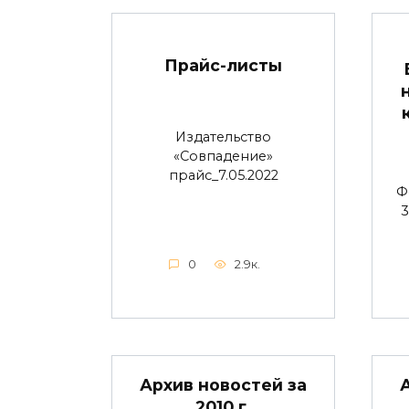
Прайс-листы
Издательство
«Совпадение»
прайс_7.05.2022
Ф
3
0
2.9к.
Архив новостей за
2010 г.