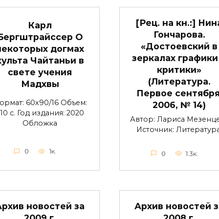
[Рец. на кн.:] Нин
Карл
Гончарова.
Бергштрайссер О
«Достоевский в
некоторых догмах
зеркалах графики
культа Чайтаньи в
критики»
свете учения
(Литература.
Мадхвы
Первое сентября
ормат: 60х90/16 Объем:
2006, № 14)
10 с. Год издания: 2020
Автор: Лариса Мезенц
Обложка
Источник: Литература
0
1к.
0
1.3к.
Архив новостей за
Архив новостей з
2009 г.
2008 г.