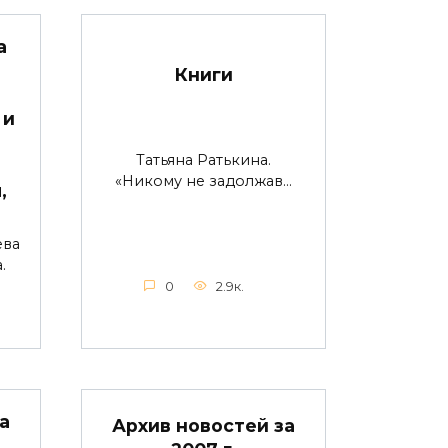
а
Книги
 и
Татьяна Ратькина.
«Никому не задолжав…
,
ева
.
0
2.9к.
а
Архив новостей за