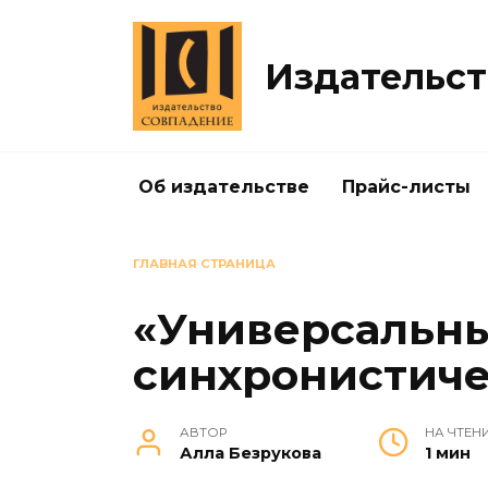
Перейти
к
содержанию
Издательст
Об издательстве
Прайс-листы
ГЛАВНАЯ СТРАНИЦА
«Универсальн
синхронистиче
АВТОР
НА ЧТЕН
Алла Безрукова
1 мин