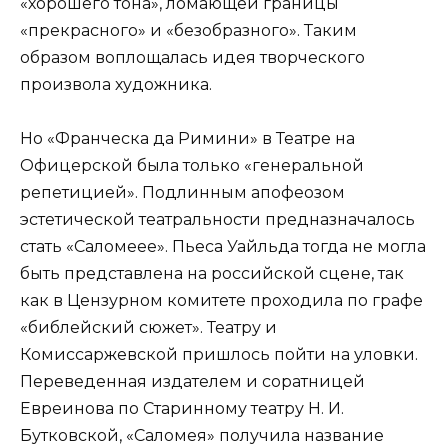
«хорошего тона», ломающей границы
«прекрасного» и «безобразного». Таким
образом воплощалась идея творческого
произвола художника.
Но «Франческа да Римини» в Театре на
Офицерской была только «генеральной
репетицией». Подлинным апофеозом
эстетической театральности предназначалось
стать «Саломеее». Пьеса Уайльда тогда не могла
быть представлена на российской сцене, так
как в Цензурном комитете проходила по графе
«библейский сюжет». Театру и
Комиссаржевской пришлось пойти на уловки.
Переведенная издателем и соратницей
Евреинова по Старинному театру Н. И.
Бутковской, «Саломея» получила название