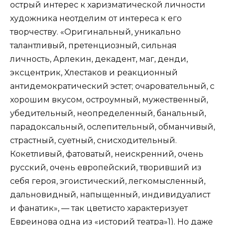
острый интерес к харизматической личности
художника неотделим от интереса к его
творчеству. «Оригинальный, уникально
талантливый, претенциозный, сильная
личность, Арлекин, декадент, маг, денди,
эксцентрик, Хлестаков и реакционный
антидемократический эстет; очаровательный, с
хорошим вкусом, остроумный, мужественный,
убедительный, неопределенный, банальный,
парадоксальный, ослепительный, обманчивый,
страстный, суетный, снисходительный.
Кокетливый, фатоватый, неискренний, очень
русский, очень европейский, творивший из
себя героя, эгоистический, легкомысленный,
дальновидный, напыщенный, индивидуалист
и фанатик», — так цветисто характеризует
Евреинова одна из «историй театра»
1)
. Но даже