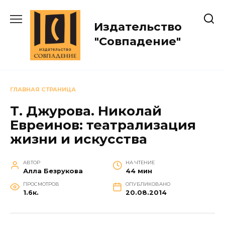
Перейти
к
Издательство
содержанию
"Совпадение"
ГЛАВНАЯ СТРАНИЦА
Т. Джурова. Николай
Евреинов: театрализация
жизни и искусства
АВТОР
НА ЧТЕНИЕ
Алла Безрукова
44 мин
ПРОСМОТРОВ
ОПУБЛИКОВАНО
1.6к.
20.08.2014