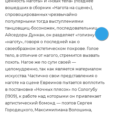
ценность наготы» и «Язык тела» (позднее
вошедших в сборник «Нагота на сцене»),
спровоцированных чрезвычайно
популярными тогда выступлениями
танцовщиц-босоножек, последовательниц
Айседоры Дункан, он разделяет «голизну» и
«наготу», говоря о последней как о
своеобразном эстетическом покрове. Голое
тело, в отличие от нагого, стремится вызвать
похоть. Нагое же по сути своей —
целомудренно, так как является материалом
искусства. Частично свои представления о
наготе на сцене Евреинов пытается воплотить
в постановке «Ночных плясок» по Сологубу
(1909), к работе над которыми он привлекает
артистический бомонд — поэтов Сергея
Городецкого, Максимилиана Волошина,