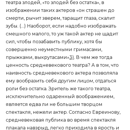
театра злодей, «то злодей без остатка», в
изображении таких актеров «он страшен до
смерти, рычит зверем, таращит глаза, скалит
зубы. (…) Наоборот, если надобно изображать
смешного малого, то уж такой актер не щадит
сил, чтобы позабавить публику, хотя бы
совершенно неуместными гримасами,
прыжками, выкрутасами»
3)
. В чем же тогда
ценность средневекового театра? А в том, что
наивность средневекового актера позволяла
ему вообразить себя
другим лицом
, отдаться
роли без остатка. Зритель же такого театра,
исключительно одаренный воображением,
является едва ли не большим творцом
спектакля, нежели актер. Согласно Евреинову,
средневековая публика во время спектакля
плакала навзрыд, легко приходила в ярость и