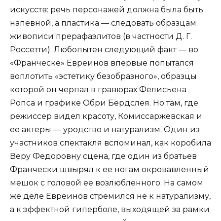
искусств: речь персонажей должна была быть
напевной, а пластика — следовать образцам
живописи прерафаэлитов (в частности Д. Г.
Россетти). Любопытен следующий факт — во
«Франческе» Евреинов впервые попытался
воплотить «эстетику безобразного», образцы
которой он черпал в гравюрах Фелисьена
Ропса и графике Обри Бёрдслея. Но там, где
режиссер видел красоту, Комиссаржевская и
ее актеры — уродство и натурализм. Один из
участников спектакля вспоминал, как коробила
Веру Федоровну сцена, где один из братьев
Франчески швырял к ее ногам окровавленный
мешок с головой ее возлюбленного. На самом
же деле Евреинов стремился не к натурализму,
а к эффектной гиперболе, выходящей за рамки