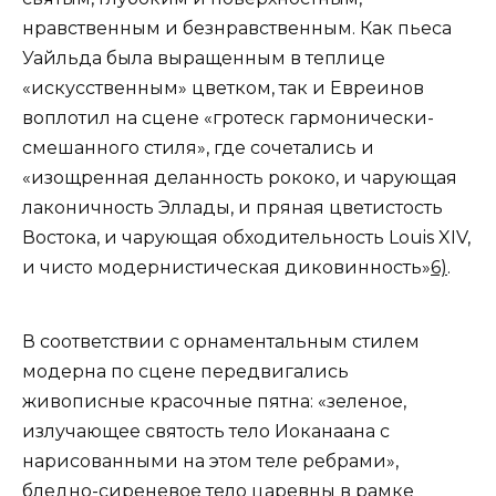
нравственным и безнравственным. Как пьеса
Уайльда была выращенным в теплице
«искусственным» цветком, так и Евреинов
воплотил на сцене «гротеск гармонически-
смешанного стиля», где сочетались и
«изощренная деланность рококо, и чарующая
лаконичность Эллады, и пряная цветистость
Востока, и чарующая обходительность Louis XIV,
и чисто модернистическая диковинность»
6)
.
В соответствии с орнаментальным стилем
модерна по сцене передвигались
живописные красочные пятна: «зеленое,
излучающее святость тело Иоканаана с
нарисованными на этом теле ребрами»,
бледно-сиреневое тело царевны в рамке