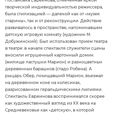
Постановка Евреинова, отмеченная яркой
творческой индивидуальностью режиссера,
была стилизацией — далекой как от «музея
старины», так и от реконструкции. Действие
развивалось в пространстве, напоминавшем
детскую игровую комнату (художник М.
Добужинский). Был использован прием театра
в театре: в начале спектакля служители сцены
вносили игрушечный картонный домик
(жилище пастушки Марион) и разноцветных
деревянных барашков (стадо Робена). А
рыцарь Обер, похищавший Марион, въезжал
на деревянном коне на колесиках,
разрисованном геральдическими лилиями.
Спектакль Евреинова воспринимался скорее
как художественный взгляд из XX века на
Средневековье как «детскую», в которой