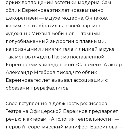
ярких воплощений эстетики модерна. Сам
облик Евреинова этих лет чрезвычайно
декоративен — в духе модерна. Он таков,
каким его изобразил на своей картине
художник Михаил Бобышов — томный
полуобнаженный андрогин с плавными,
капризными линиями тела и лилией в руке.
Так мог выглядеть Паж из поставленной
Евреиновым уайльдовской «Саломеи». А актер
Александр Мгебров писал, что облик
Евреинова тех лет вызывал ассоциации с
образами прерафаэлитов.
Свое вступление в должность режиссера
Театра на Офицерской Евреинов предваряет
речью к актерам. «Апология театральности» —
первый теоретический манифест Евреинова —