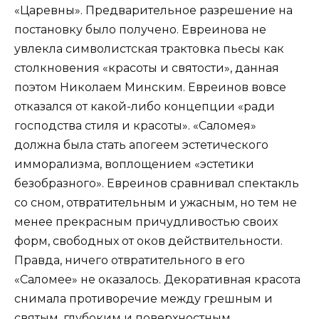
«Царевны». Предварительное разрешение на
постановку было получено. Евреинова не
увлекла символистская трактовка пьесы как
столкновения «красоты и святости», данная
поэтом Николаем Минским. Евреинов вовсе
отказался от какой-либо концепции «ради
господства стиля и красоты». «Саломея»
должна была стать апогеем эстетического
имморализма, воплощением «эстетики
безобразного». Евреинов сравнивал спектакль
со сном, отвратительным и ужасным, но тем не
менее прекрасным причудливостью своих
форм, свободных от оков действительности.
Правда, ничего отвратительного в его
«Саломее» не оказалось. Декоративная красота
снимала противоречие между грешным и
святым, глубоким и поверхностным,