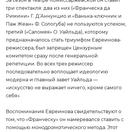
За сезон в Театре Комиссаржевской он ставит
три спектакля: два из них («Франческа да
Римини» Г. Д’Аннунцио и «Ванька-ключник и
Паж Жеан» Ф. Сологуба) не пользуются успехом,
третий («Саломея» О. Уайльда), которому
предназначалось стать триумфом Евреинова-
режиссера, был запрещен Цензурным
комитетом сразу после генеральной
репетиции. Во всех трех режиссер
последовательно воплощает идеологию
модерна и главный завет Уайльда —
«искусство не выражает ничего, кроме самого
себя».
Воспоминания Евреинова свидетельствуют о
том, что «Франческу» он намеревался ставить с
помощью
монодраматического
метода. Этот