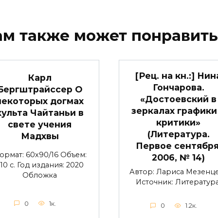
ам также может понравить
[Рец. на кн.:] Нин
Карл
Гончарова.
Бергштрайссер О
«Достоевский в
некоторых догмах
зеркалах графики
культа Чайтаньи в
критики»
свете учения
(Литература.
Мадхвы
Первое сентября
ормат: 60х90/16 Объем:
2006, № 14)
10 с. Год издания: 2020
Автор: Лариса Мезенц
Обложка
Источник: Литература
0
1к.
0
1.2к.