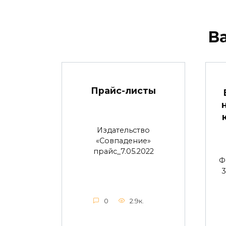
В
Прайс-листы
Издательство
«Совпадение»
прайс_7.05.2022
Ф
3
0
2.9к.