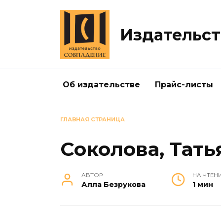
Перейти
к
содержанию
Издательст
Об издательстве
Прайс-листы
ГЛАВНАЯ СТРАНИЦА
Соколова, Тат
АВТОР
НА ЧТЕН
Алла Безрукова
1 мин