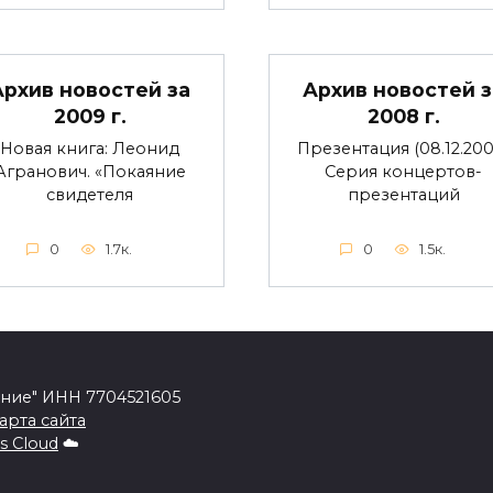
Архив новостей за
Архив новостей з
2009 г.
2008 г.
Новая книга: Леонид
Презентация (08.12.200
Агранович. «Покаяние
Серия концертов-
свидетеля
презентаций
0
1.7к.
0
1.5к.
ение" ИНН 7704521605
арта сайта
s Cloud
☁️