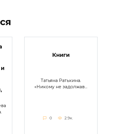
ся
а
Книги
 и
Татьяна Ратькина.
«Никому не задолжав…
,
ева
.
0
2.9к.