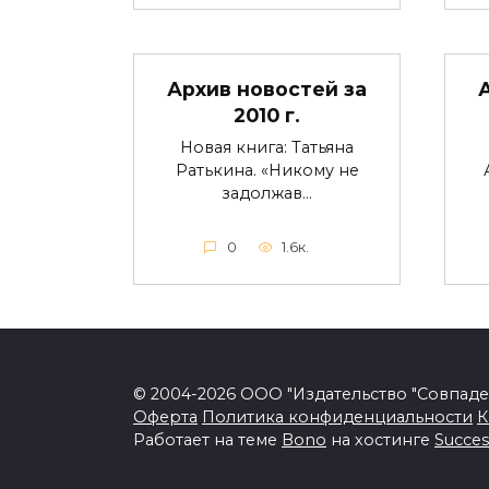
Архив новостей за
2010 г.
Новая книга: Татьяна
Ратькина. «Никому не
задолжав…
0
1.6к.
© 2004-2026 ООО "Издательство "Совпад
Оферта
Политика конфиденциальности
К
Работает на теме
Bono
на хостинге
Succes