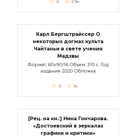
0
2.9к.
Карл Бергштрайссер О
некоторых догмах культа
Чайтаньи в свете учения
Мадхвы
Формат: 60х90/16 Объем: 310 с. Год
издания: 2020 Обложка
0
1к.
[Рец. на кн.:] Нина Гончарова.
«Достоевский в зеркалах
графики и критики»