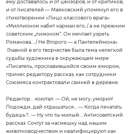
ему доставалось и от цензоров, и от критиков,
и от писателей — Маяковский упомянул его в
стихотворении «Лицо классового врага»:
«Миллионом набит карман его, / а не прежним
советским „лимоном“. Он мечтает узреть
Романова… / Не Второго — а Пантелеймона».
Главной в его творчестве была тема нелегкой
судьбы художника в окружающем мире:
«Писатель, прославившийся своим юмором,
принес редактору рассказ, как сотрудники
Союзмяса контрактовали свиней в деревне.
Редактор… хохотал: — Ой, не могу, уморил!
Подожди, дай отдышаться… — Когда печатать
будешь?.. — Ну что ты милый… Антисоветский
рассказ. Сочтут за насмешку над нашим
животноводчеством и квалифицируют как