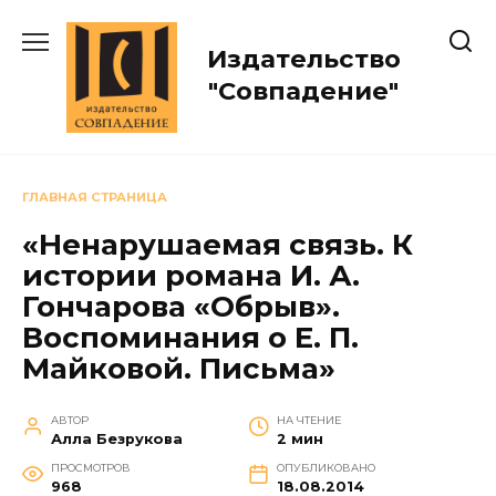
Перейти
к
Издательство
содержанию
"Совпадение"
ГЛАВНАЯ СТРАНИЦА
«Ненарушаемая связь. К
истории романа И. А.
Гончарова «Обрыв».
Воспоминания о Е. П.
Майковой. Письма»
АВТОР
НА ЧТЕНИЕ
Алла Безрукова
2 мин
ПРОСМОТРОВ
ОПУБЛИКОВАНО
968
18.08.2014