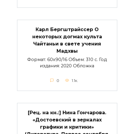
Карл Бергштрайссер О
некоторых догмах культа
Чайтаньи в свете учения
Мадхвы
Формат: 60х90/16 Объем: 310 с. Год
издания: 2020 Обложка
0
1.1к.
[Рец. на кн.:] Нина Гончарова.
«Достоевский в зеркалах
графики и критики»