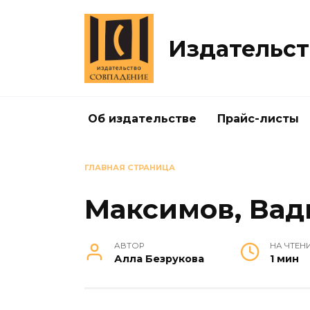
Перейти
к
содержанию
Издательст
Об издательстве
Прайс-листы
ГЛАВНАЯ СТРАНИЦА
Максимов, Вад
АВТОР
НА ЧТЕН
Алла Безрукова
1 мин