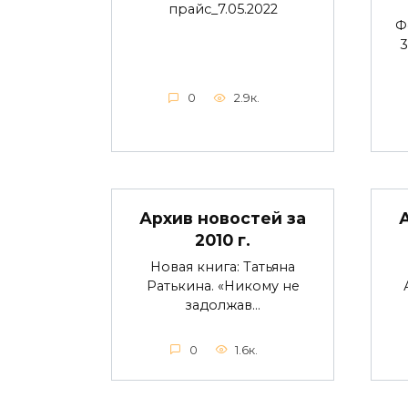
прайс_7.05.2022
Ф
3
0
2.9к.
Архив новостей за
2010 г.
Новая книга: Татьяна
Ратькина. «Никому не
задолжав…
0
1.6к.