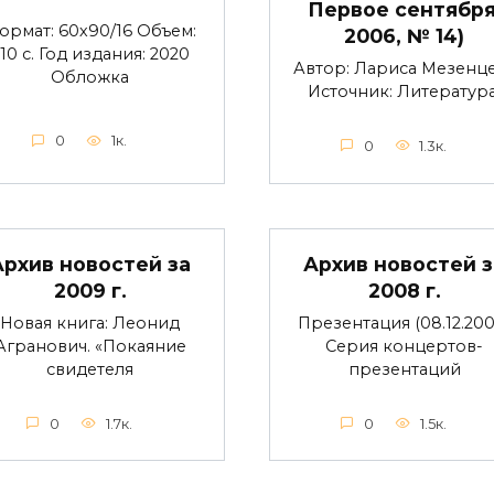
Первое сентября
ормат: 60х90/16 Объем:
2006, № 14)
10 с. Год издания: 2020
Автор: Лариса Мезенц
Обложка
Источник: Литература
0
1к.
0
1.3к.
Архив новостей за
Архив новостей з
2009 г.
2008 г.
Новая книга: Леонид
Презентация (08.12.200
Агранович. «Покаяние
Серия концертов-
свидетеля
презентаций
0
1.7к.
0
1.5к.