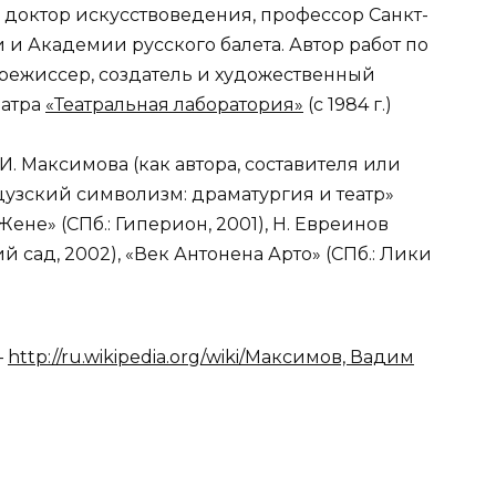
 доктор искусствоведения, профессор Санкт-
и Академии русского балета. Автор работ по
, режиссер, создатель и художественный
еатра
«Театральная лаборатория»
(с 1984 г.)
И. Максимова (как автора, составителя или
цузский символизм: драматургия и театр»
Жене» (СПб.: Гиперион, 2001), Н. Евреинов
ий сад, 2002), «Век Антонена Арто» (СПб.: Лики
—
http://ru.wikipedia.org/wiki/Максимов, Вадим