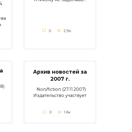
,
ева
.
0
2.9к.
а
Архив новостей за
2007 г.
8)
Non/fiction (27.11.2007)
Издательство участвует
0
1.6к.