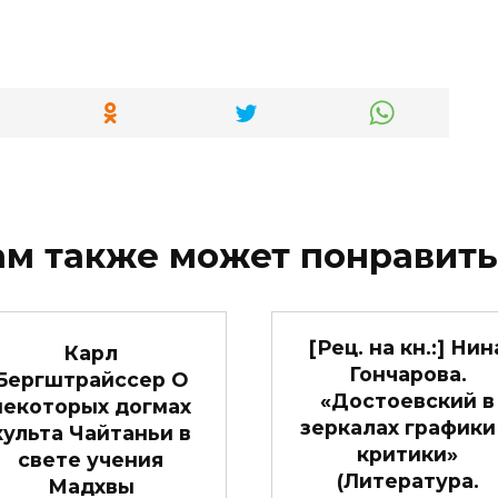
ам также может понравить
[Рец. на кн.:] Нин
Карл
Гончарова.
Бергштрайссер О
«Достоевский в
некоторых догмах
зеркалах графики
культа Чайтаньи в
критики»
свете учения
(Литература.
Мадхвы