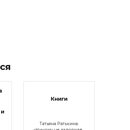
ся
а
Книги
 и
Татьяна Ратькина.
«Никому не задолжав…