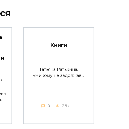
ся
а
Книги
 и
Татьяна Ратькина.
«Никому не задолжав…
,
ева
.
0
2.9к.