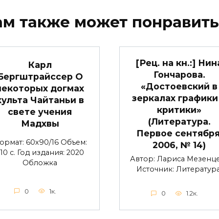
ам также может понравить
[Рец. на кн.:] Нин
Карл
Гончарова.
Бергштрайссер О
«Достоевский в
некоторых догмах
зеркалах графики
культа Чайтаньи в
критики»
свете учения
(Литература.
Мадхвы
Первое сентября
ормат: 60х90/16 Объем:
2006, № 14)
10 с. Год издания: 2020
Автор: Лариса Мезенц
Обложка
Источник: Литература
0
1к.
0
1.2к.