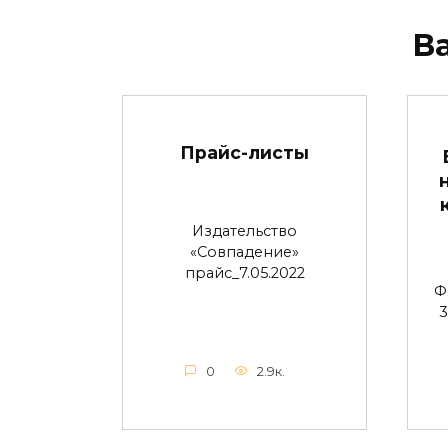
В
Прайс-листы
Издательство
«Совпадение»
прайс_7.05.2022
Ф
3
0
2.9к.