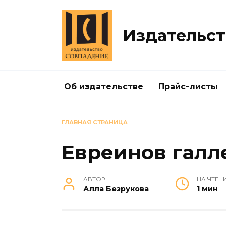
Перейти
к
содержанию
Издательст
Об издательстве
Прайс-листы
ГЛАВНАЯ СТРАНИЦА
Евреинов галл
АВТОР
НА ЧТЕН
Алла Безрукова
1 мин