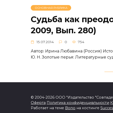
ОСНОВНАЯ РУБРИКА
Судьба как преодо
2009, Вып. 280)
15.07.2014
0
754
Автор: Ирина Любавина (Россия) Исто
Ю. Н. Золотые перья: Литературные су
© 2004-2026 ООО "Издательство "Совпад
Оферта
Политика конфиденциальности
К
Работает на теме
Bono
на хостинге
Succes