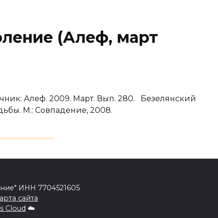
ление (Алеф, март
чник: Алеф. 2009. Март. Вып. 280. Безелянский
дьбы. М.: Совпадение, 2008.
ение" ИНН 7704521605
арта сайта
s Cloud
☁️