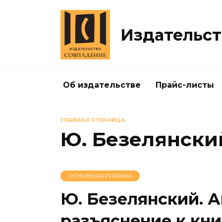
Перейти
к
содержанию
Издательст
Об издательстве
Прайс-листы
ГЛАВНАЯ СТРАНИЦА
Ю. Безелянски
ОСНОВНАЯ РУБРИКА
Ю. Безелянский. А
разъяснение к кни